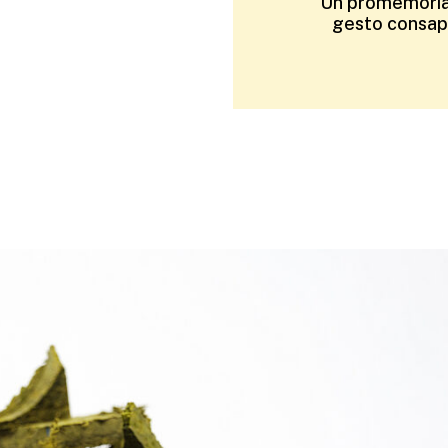
Un promemoria d
gesto consape