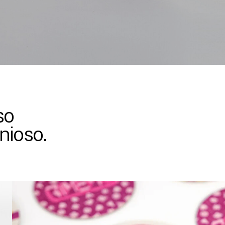
so
nioso.