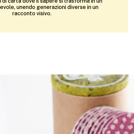
i carta dove il sapere si trasforma in un
vole, unendo generazioni diverse in un
racconto visivo.