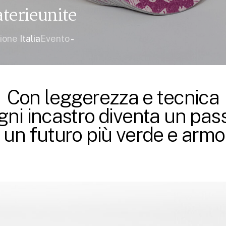
aterieunite
ione
Italia
Evento
-
Con leggerezza e tecnica
gni incastro diventa un pas
 un futuro più verde e armo