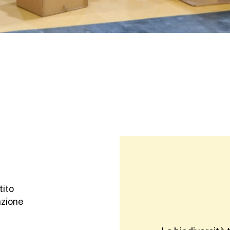
tito
azione