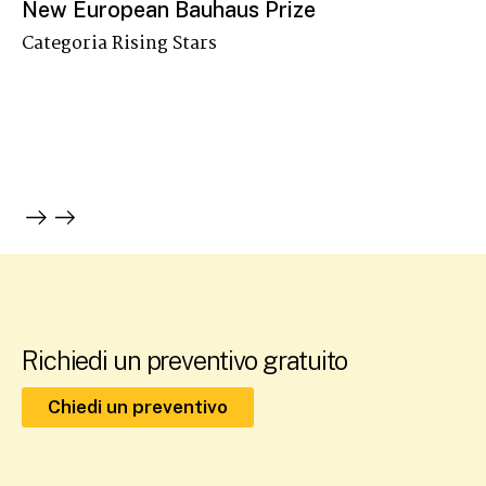
New European Bauhaus Prize
Categoria Rising Stars
P
Me
Richiedi un preventivo gratuito
Chiedi un preventivo