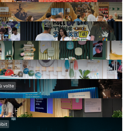
ù volte
ibit