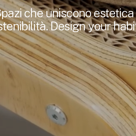
pazi che uniscono estetica
tenibilità. Design your habi