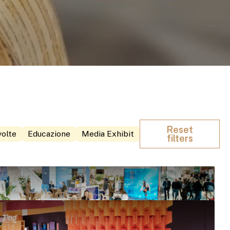
Reset
volte
Educazione
Media Exhibit
filters