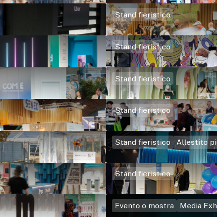
Stand fieristico
Stand fieristico
Stand fieristico
Stand fieristico
Stand fieristico
Allestito pi
Stand fieristico
Evento o mostra
Media Exh