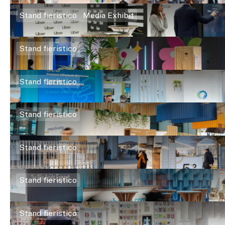
Stand fieristico
Media Exhibit
Stand fieristico
Stand fieristico
Stand fieristico
Stand fieristico
Stand fieristico
Stand fieristico