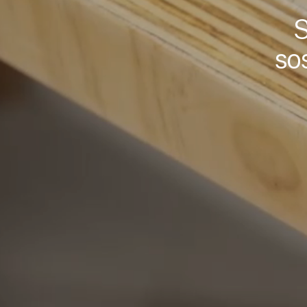
S
sos