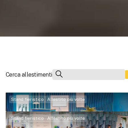
Ricerca
Cerca allestimenti
Stand fieristico
Allestito più volte
Stand fieristico
Allestito più volte