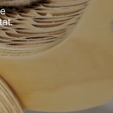
 e
tat.